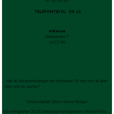
67 20 82 00
TELEFONTID KL. 09-11
gravferd.nordre.follo@kirken.no
Adresse
Birkelunden 7
1423 SKI
Se kart
Les mer om oss her
Har du tilbakemeldinger om nettsiden? Er det noe du liker
eller noe du savner?
Send oss en epost og la oss få vite om
det
.
Webredaktør: Ellen Helene Berger
Alle rettigheter 2026 Gravplassmyndigheten i Nordre Follo
: