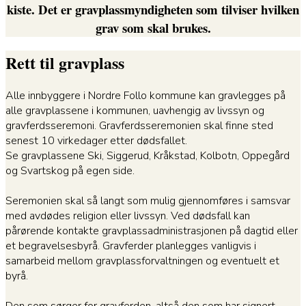
kiste. Det er gravplassmyndigheten som tilviser hvilken
grav som skal brukes.
Rett til gravplass
Alle innbyggere i Nordre Follo kommune kan gravlegges på
alle gravplassene i kommunen, uavhengig av livssyn og
gravferdsseremoni. Gravferdsseremonien skal finne sted
senest 10 virkedager etter dødsfallet.
Se gravplassene Ski, Siggerud, Kråkstad, Kolbotn, Oppegård
og Svartskog på egen side.
Seremonien skal så langt som mulig gjennomføres i samsvar
med avdødes religion eller livssyn. Ved dødsfall kan
pårørende kontakte gravplassadministrasjonen på dagtid eller
et begravelsesbyrå. Gravferder planlegges vanligvis i
samarbeid mellom gravplassforvaltningen og eventuelt et
byrå.
Den som sørger for gravferden, altså den som har signert