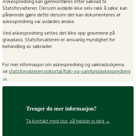
Askespredning kan gjennomføres etter søknad til
Statsforvalteren. Dersom avdøde ikke selv rakk å søke, kan
pårørende gjøre dette dersom det kan dokumenteres at
askespredning var avdødes ønske.
Ved askespredning settes det ikke opp gravminne på
gravplass. Statsforvalteren er ansvarlig myndighet for
behandling av søknader.
For mer informasjon om askespredning og søknadsskjema,
se
statsforvalteren.no/portal/folk-og-samfunn/askespredning
→
Trenger du mer informasjon?
Ta kontakt med oss, så hjelper vi deg →