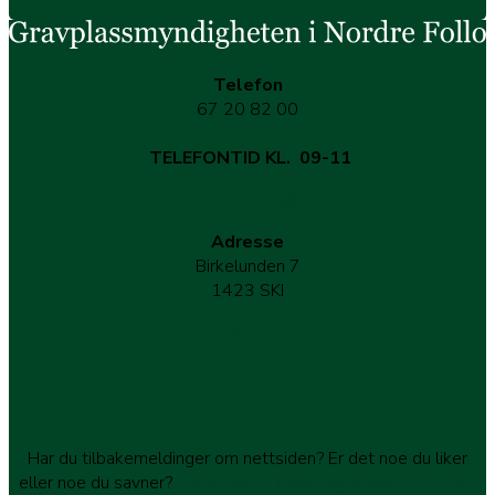
Telefon
67 20 82 00
TELEFONTID KL. 09-11
gravferd.nordre.follo@kirken.no
Adresse
Birkelunden 7
1423 SKI
Se kart
Les mer om oss her
Har du tilbakemeldinger om nettsiden? Er det noe du liker
eller noe du savner?
Send oss en epost og la oss få vite om