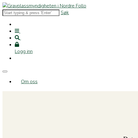
Søk
Logg inn
Om oss