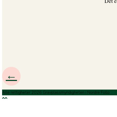
Det e
←
Alle rettigheter 2026 Gravplassmyndigheten i Nordre Follo
:
: