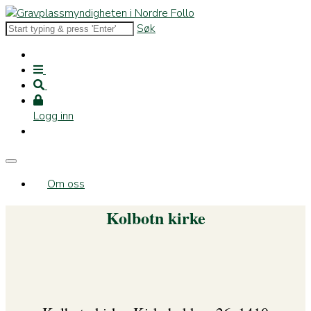
Søk
Logg inn
Om oss
Kolbotn kirke